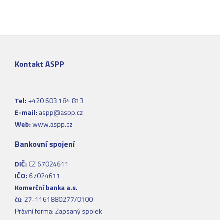
Kontakt ASPP
Tel:
+420 603 184 813
E-mail:
aspp@aspp.cz
Web:
www.aspp.cz
Bankovní spojení
DIČ:
CZ 67024611
IČO:
67024611
Komerční banka a.s.
čú: 27-1161880277/0100
Právní forma: Zapsaný spolek