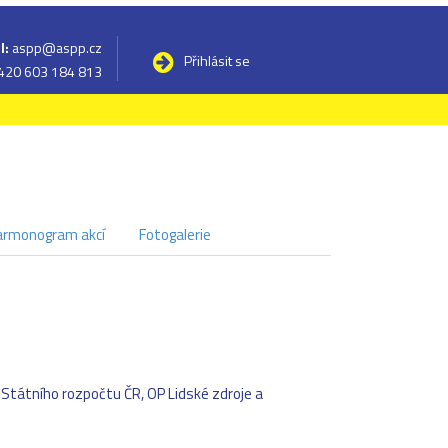
l:
aspp@aspp.cz
Přihlásit se
420 603 184 813
armonogram akcí
Fotogalerie
 Státního rozpočtu ČR, OP Lidské zdroje a