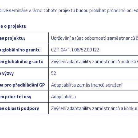
tlivé semináře v rámci tohoto projektu budou probíhat průběžně od le
e o projektu
v projektu:
Udržování a růst odbornosti zaměstnanců č
o globálního grantu
CZ.1.04/1.1.06/52.00122
ev globálního grantu
Zvýšení adaptability zaměstnanců podniků 
o výzvy
52
a pro předkládání GP
Adaptabilita zaměstnanců sdružení
v prioritní osy
Adaptabilita
ev oblasti podpory
Zvýšení adaptability zaměstnanců a konku