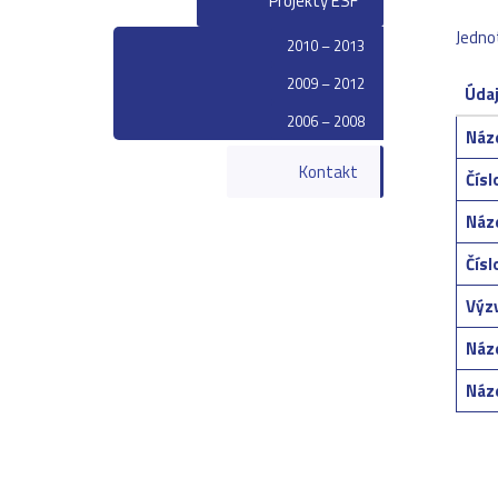
Projekty ESF
Jedno
2010 – 2013
2009 – 2012
Údaj
2006 – 2008
Náze
Kontakt
Čísl
Náz
Čísl
Výzv
Náze
Náz