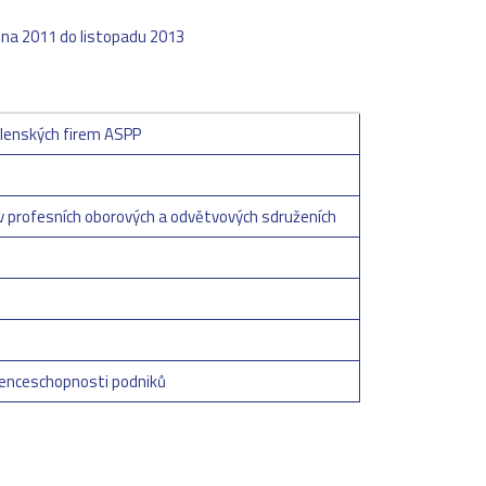
dna 2011 do listopadu 2013
lenských firem ASPP
v profesních oborových a odvětvových sdruženích
renceschopnosti podniků