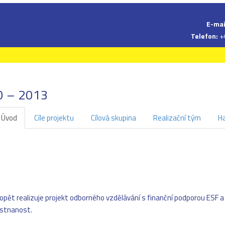
E-mai
Telefon:
+
0 – 2013
Úvod
Cíle projektu
Cílová skupina
Realizační tým
H
opět realizuje projekt odborného vzdělávání s finanční podporou ESF a
stnanost.